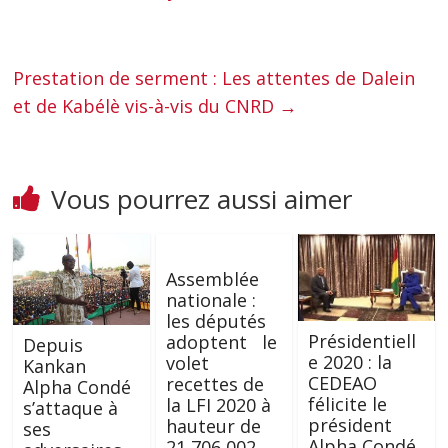
Prestation de serment : Les attentes de Dalein
et de Kabélè vis-à-vis du CNRD
→
Vous pourrez aussi aimer
Assemblée
nationale :
les députés
Présidentiell
adoptent le
Depuis
e 2020 : la
volet
Kankan
CEDEAO
recettes de
Alpha Condé
félicite le
la LFI 2020 à
s’attaque à
président
hauteur de
ses
Alpha Condé
21 706 002