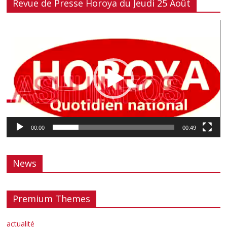
Revue de Presse Horoya du Jeudi 25 Août
Lecteur
vidéo
00:00
00:49
News
Premium Themes
actualité