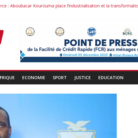
ce : Aboubacar Kourouma place l’industrialisation et la transformati
ce dérange : le cas Youssouf Soumah
 : la réciprocité comme principe, l’efficacité comme méthode: Par I
duit : la confiance renouvelée envers un homme de résultats
t d’un officier au service du Président et de son pays.
FRIQUE
ECONOMIE
SPORT
JUSTICE
EDUCATION