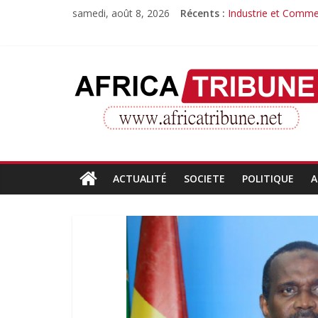
Passer
samedi, août 8, 2026
Récents :
Industrie et Commer
au
Quand la compéten
contenu
Morissanda Kouyaté
Djiba Diakité recon
AfricaTribune
Le parcours inspiran
Site
d'informations
générales
ACTUALITÉ
SOCIETE
POLITIQUE
A