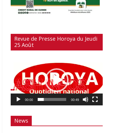
Revue de Presse Horoya du Jeudi
25 Août
Lecteur
vidéo
00:00
00:49
News