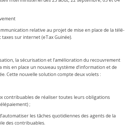
seil Interministériel des 25 aout, 22 septembre, 03 et 04
sivement
munication relative au projet de mise en place de la télé-
 taxes sur internet (eTax Guinée).
sation, la sécurisation et l’amélioration du recouvrement
 a mis en place un nouveau système d’information et de
ée. Cette nouvelle solution compte deux volets :
x contribuables de réaliser toutes leurs obligations
 télépaiement) ;
d’automatiser les tâches quotidiennes des agents de la
ôle des contribuables.