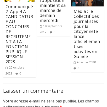
l’opposition
maintient sa
Communiqué
marche de
Média : le
2: Appel A
demain
Collectif des
CANDIDATUR
mercredi
journalistes
E AU
pour la
CONCOURS
19 septembre
citoyenneté
DE
2017
0
lance
RECRUTEME
officiellemen
NT A LA
t ses
FONCTION
activités en
PUBLIQUE
Guinée
SESSION
2023
6 février 2020
25 octobre
0
2023
0
Laisser un commentaire
Votre adresse e-mail ne sera pas publiée.
Les champs