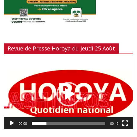
Revue de Presse Horoya du Jeudi 25 Août
Lecteur
vidéo
00:00
00:49