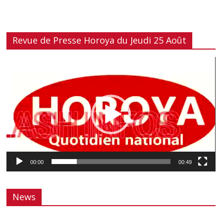
Revue de Presse Horoya du Jeudi 25 Août
Lecteur
vidéo
00:00
00:49
News