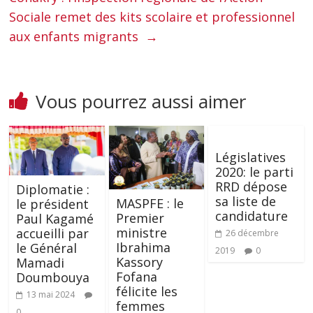
Sociale remet des kits scolaire et professionnel
aux enfants migrants
→
Vous pourrez aussi aimer
Législatives
2020: le parti
RRD dépose
Diplomatie :
sa liste de
MASPFE : le
le président
candidature
Premier
Paul Kagamé
ministre
accueilli par
26 décembre
Ibrahima
le Général
2019
0
Kassory
Mamadi
Fofana
Doumbouya
félicite les
13 mai 2024
femmes
0