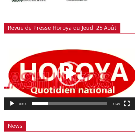
Revue de Presse Horoya du Jeudi 25 Août
Lecteur
vidéo
00:00
00:49
News