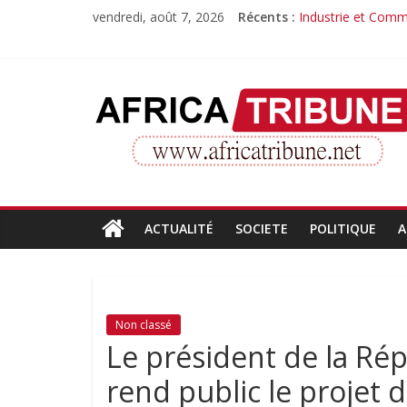
Passer
vendredi, août 7, 2026
Récents :
Industrie et Comme
au
Quand la compéte
contenu
Morissanda Kouyat
Djiba Diakité reco
AfricaTribune
Le parcours inspir
Site
d'informations
générales
ACTUALITÉ
SOCIETE
POLITIQUE
A
Non classé
Le président de la Ré
rend public le projet 