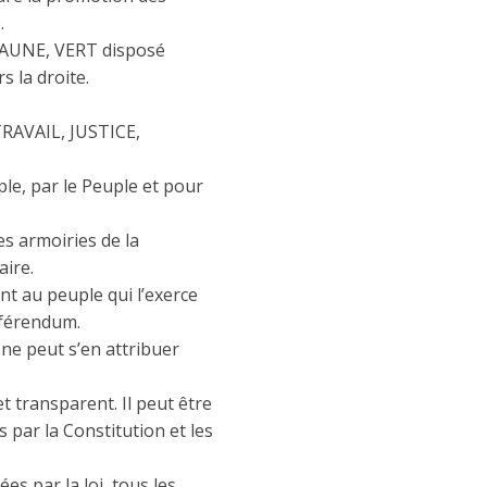
.
JAUNE, VERT disposé
s la droite.
TRAVAIL, JUSTICE,
le, par le Peuple et pour
es armoiries de la
aire.
nt au peuple qui l’exerce
éférendum.
ne peut s’en attribuer
et transparent. Il peut être
s par la Constitution et les
es par la loi, tous les