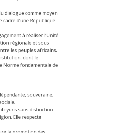
 du dialogue comme moyen
le cadre d’une République
agement à réaliser l’Unité
ation régionale et sous
ntre les peuples africains.
titution, dont le
que Norme fondamentale de
ndépendante, souveraine,
sociale.
 citoyens sans distinction
igion. Elle respecte
ssure la promotion des