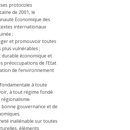
 ses protocoles
icaine de 2001, le
mmunauté Economique des
 textes internationaux
uinée ;
téger et promouvoir toutes
 plus vulnérables ;
 durable économique et
es préoccupations de l’Etat
rvation de l’environnement
 fondamentale à toute
voir, à tout régime fondé
le régionalisme.
a bonne gouvernance et de
onomiques.
eté inaliénable sur toutes
aturelles, éléments