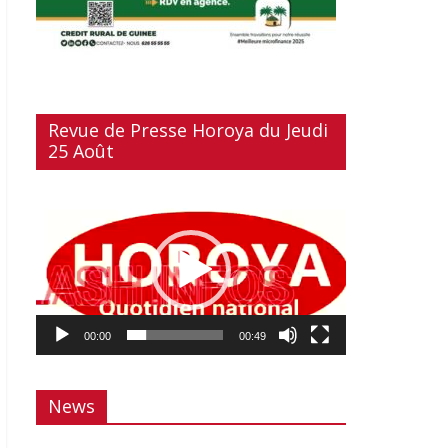
Revue de Presse Horoya du Jeudi
25 Août
Lecteur
vidéo
00:00
00:49
News