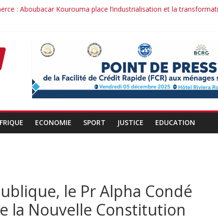
rce : Aboubacar Kourouma place l’industrialisation et la transformat
nce dérange : le cas Youssouf Soumah
é : la réciprocité comme principe, l’efficacité comme méthode: Par 
nduit : la confiance renouvelée envers un homme de résultats
ant d’un officier au service du Président et de son pays.
FRIQUE
ECONOMIE
SPORT
JUSTICE
EDUCATION
publique, le Pr Alpha Condé
de la Nouvelle Constitution