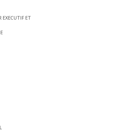
R EXECUTIF ET
LE
L