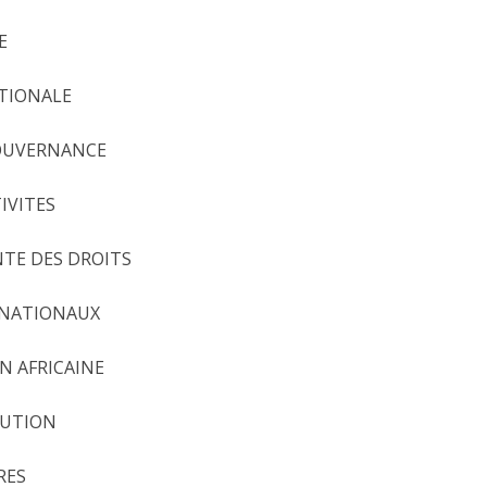
E
ATIONALE
 GOUVERNANCE
TIVITES
NTE DES DROITS
ERNATIONAUX
ON AFRICAINE
ITUTION
RES