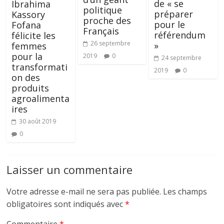
de « se
Ibrahima
politique
préparer
Kassory
proche des
pour le
Fofana
Français
référendum
félicite les
26 septembre
»
femmes
pour la
2019
0
24 septembre
transformati
2019
0
on des
produits
agroalimenta
ires
30 août 2019
0
Laisser un commentaire
Votre adresse e-mail ne sera pas publiée.
Les champs
obligatoires sont indiqués avec
*