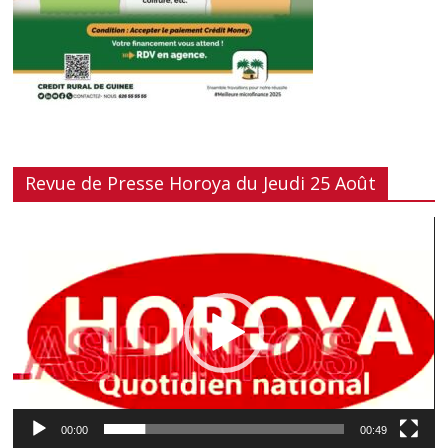
Revue de Presse Horoya du Jeudi 25 Août
Lecteur
vidéo
00:00
00:49