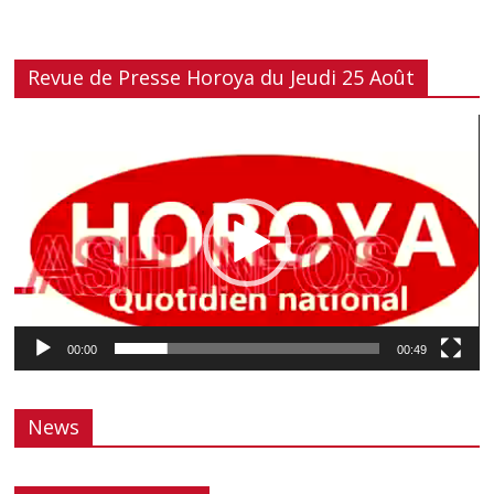
Revue de Presse Horoya du Jeudi 25 Août
Lecteur
vidéo
00:00
00:49
News