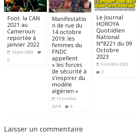
Le Journal
Foot: la CAN
Manifestatio
HOROYA
2021 au
n de rue du
Quotiidien
Cameroun
14 octobre
National
reportée à
2019: les
N°8221 du 09
janvier 2022
femmes du
Octobre
FNDC
30 juin 2020
2023
appellent
0
« les forces
9 octobre 2023
de sécurité à
0
s’inspirer du
modèle
algérien »
10 octobre
2019
0
Laisser un commentaire