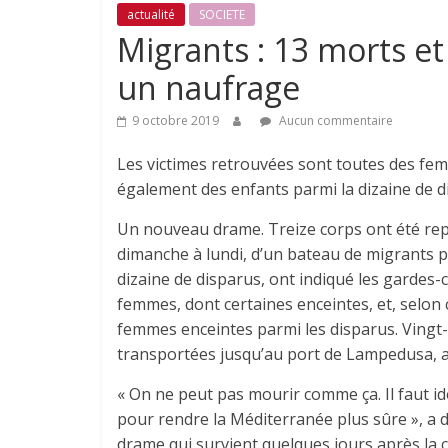
actualité
SOCIETE
Migrants : 13 morts e
un naufrage
9 octobre 2019
Aucun commentaire
Les victimes retrouvées sont toutes des femm
également des enfants parmi la dizaine de d
Un nouveau drame. Treize corps ont été repê
dimanche à lundi, d’un bateau de migrants pr
dizaine de disparus, ont indiqué les gardes-c
femmes, dont certaines enceintes, et, selon c
femmes enceintes parmi les disparus. Vingt-
transportées jusqu’au port de Lampedusa, au 
« On ne peut pas mourir comme ça. Il faut ide
pour rendre la Méditerranée plus sûre », a 
drame qui survient quelques jours après la 