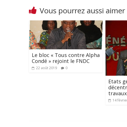
Vous pourrez aussi aimer
Le bloc « Tous contre Alpha
Condé » rejoint le FNDC
22 août 2019
0
Etats g
décentr
travaux
14 févrie