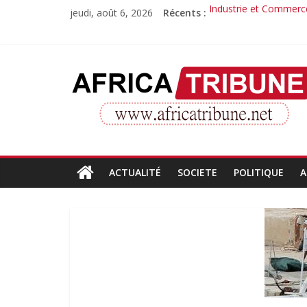
Passer
jeudi, août 6, 2026
Récents :
Industrie et Commerce
au
Quand la compétence 
contenu
Morissanda Kouyaté : 
Djiba Diakité recondu
AfricaTribune
Le parcours inspirant 
Site
d'informations
générales
ACTUALITÉ
SOCIETE
POLITIQUE
A