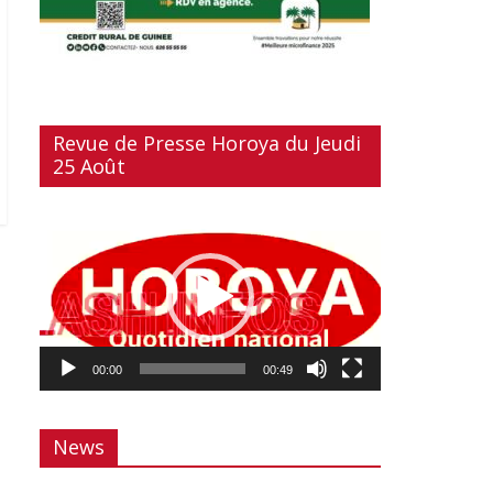
Revue de Presse Horoya du Jeudi
25 Août
Lecteur
vidéo
00:00
00:49
News