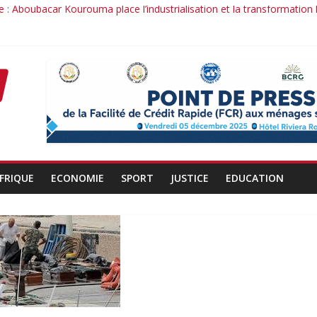
 : Aboubacar Kourouma place l’industrialisation et la transformation
dérange : le cas Youssouf Soumah
la réciprocité comme principe, l’efficacité comme méthode: Par Ibra
it : la confiance renouvelée envers un homme de résultats
d’un officier au service du Président et de son pays.
FRIQUE
ECONOMIE
SPORT
JUSTICE
EDUCATION