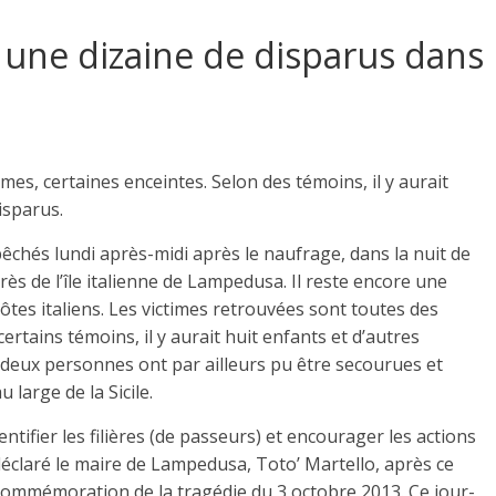
t une dizaine de disparus dans
es, certaines enceintes. Selon des témoins, il y aurait
isparus.
chés lundi après-midi après le naufrage, dans la nuit de
ès de l’île italienne de Lampedusa. Il reste encore une
ôtes italiens. Les victimes retrouvées sont toutes des
ertains témoins, il y aurait huit enfants et d’autres
deux personnes ont par ailleurs pu être secourues et
large de la Sicile.
ntifier les filières (de passeurs) et encourager les actions
déclaré le maire de Lampedusa, Toto’ Martello, après ce
commémoration de la tragédie du 3 octobre 2013. Ce jour-