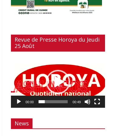
Revue de Presse Horoya du Jeudi
25 Août
Lecteur
vidéo
00:00
00:49
News