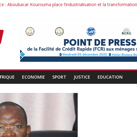
e : Aboubacar Kourouma place l’industrialisation et la transformatio
 dérange : le cas Youssouf Soumah
 la réciprocité comme principe, l’efficacité comme méthode: Par Ibr
uit : la confiance renouvelée envers un homme de résultats
 d’un officier au service du Président et de son pays.
FRIQUE
ECONOMIE
SPORT
JUSTICE
EDUCATION