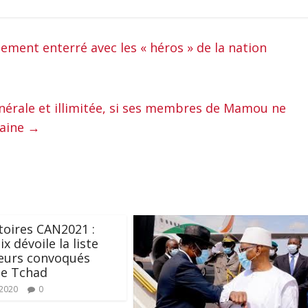
ment enterré avec les « héros » de la nation
érale et illimitée, si ses membres de Mamou ne
haine
→
toires CAN2021 :
ix dévoile la liste
eurs convoqués
le Tchad
 2020
0