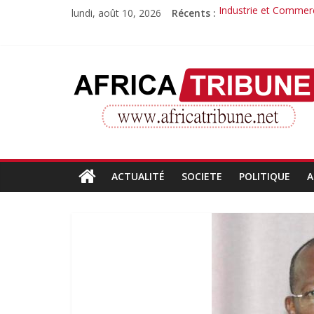
Passer
lundi, août 10, 2026
Récents :
Industrie et Commerc
au
Quand la compétence
contenu
Morissanda Kouyaté :
Djiba Diakité recond
AfricaTribune
Le parcours inspirant
Site
d'informations
générales
ACTUALITÉ
SOCIETE
POLITIQUE
A