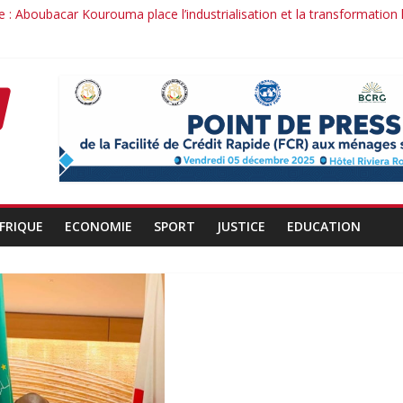
 : Aboubacar Kourouma place l’industrialisation et la transformation
dérange : le cas Youssouf Soumah
la réciprocité comme principe, l’efficacité comme méthode: Par Ibra
it : la confiance renouvelée envers un homme de résultats
d’un officier au service du Président et de son pays.
FRIQUE
ECONOMIE
SPORT
JUSTICE
EDUCATION