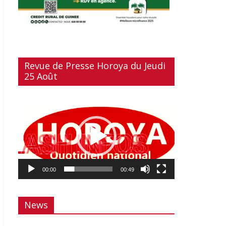
Revue de Presse Horoya du Jeudi
25 Août
Lecteur
vidéo
00:00
00:49
News