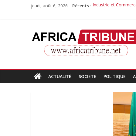
Passer
jeudi, août 6, 2026
Récents :
Industrie et Commerce
au
Quand la compétence 
contenu
Morissanda Kouyaté : 
Djiba Diakité recondu
AfricaTribune
Le parcours inspirant 
Site
d'informations
générales
ACTUALITÉ
SOCIETE
POLITIQUE
A