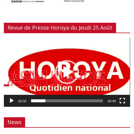
Revue de Presse Horoya du Jeudi 25 Août
Lecteur
vidéo
00:00
00:49
News