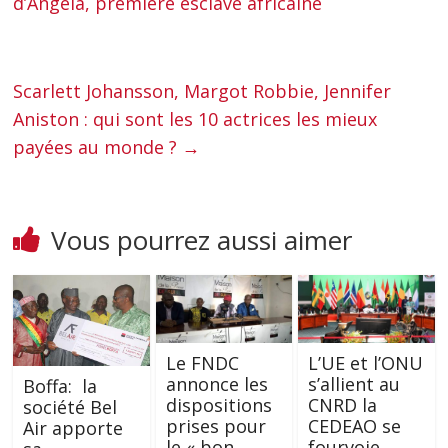
d’Angela, première esclave africaine
Scarlett Johansson, Margot Robbie, Jennifer
Aniston : qui sont les 10 actrices les mieux
payées au monde ?
→
Vous pourrez aussi aimer
Le FNDC
L’UE et l’ONU
annonce les
s’allient au
Boffa: la
dispositions
CNRD la
société Bel
prises pour
CEDEAO se
Air apporte
le « bon
fourvoie