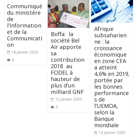
Communiqué
du ministère
de
l’Information
Afrique
et de la
Boffa: la
subsaharien
Communicati
société Bel
ne : la
on
Air apporte
croissance
18 janvier 2020
sa
économique
contribution
0
en zone CFA
2018 au
a atteint
FODEL à
4,6% en 2019,
hauteur de
portée par
plus d’un
les bonnes
milliard GNF
performance
s de
12 janvier 2020
l’UEMOA,
0
selon la
Banque
mondiale
14 janvier 2020