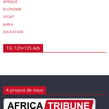
AFRIQUE
ECONOMIE
SPORT
Justice
EDUCATION
TG: 125×125 Ads
A propos de nous