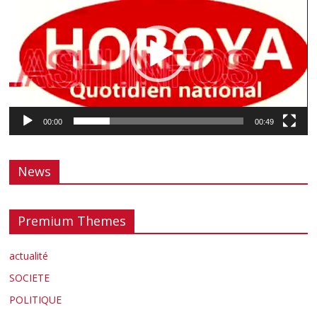
00:00
00:49
News
Premium Themes
actualité
SOCIETE
POLITIQUE