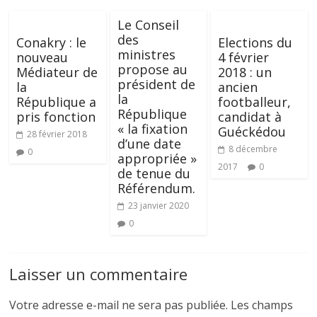
Le Conseil
des
Conakry : le
Elections du
ministres
nouveau
4 février
propose au
Médiateur de
2018 : un
président de
la
ancien
la
République a
footballeur,
République
pris fonction
candidat à
« la fixation
Guéckédou
28 février 2018
d’une date
8 décembre
0
appropriée »
2017
0
de tenue du
Référendum.
23 janvier 2020
0
Laisser un commentaire
Votre adresse e-mail ne sera pas publiée.
Les champs