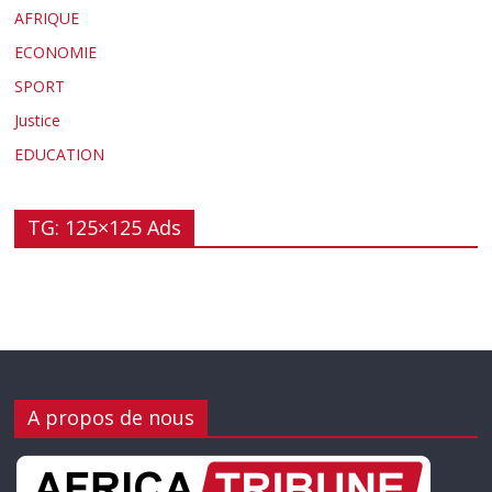
AFRIQUE
ECONOMIE
SPORT
Justice
EDUCATION
TG: 125×125 Ads
A propos de nous