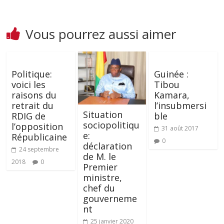
Vous pourrez aussi aimer
Politique:
Guinée :
voici les
Tibou
raisons du
Kamara,
retrait du
l’insubmersi
Situation
RDIG de
ble
sociopolitiqu
l’opposition
31 août 2017
e:
Républicaine
0
déclaration
24 septembre
de M. le
2018
0
Premier
ministre,
chef du
gouverneme
nt
25 janvier 2020