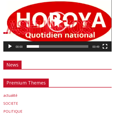
vidéo
00:00
00:49
News
Premium Themes
actualité
SOCIETE
POLITIQUE