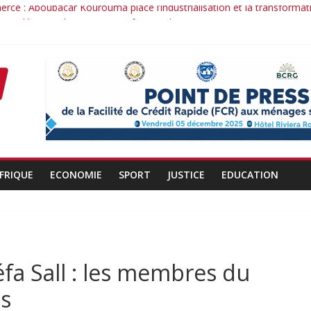
rce : Aboubacar Kourouma place l’industrialisation et la transformat
nce dérange : le cas Youssouf Soumah
é : la réciprocité comme principe, l’efficacité comme méthode: Par 
nduit : la confiance renouvelée envers un homme de résultats
ant d’un officier au service du Président et de son pays.
FRIQUE
ECONOMIE
SPORT
JUSTICE
EDUCATION
fa Sall : les membres du
s