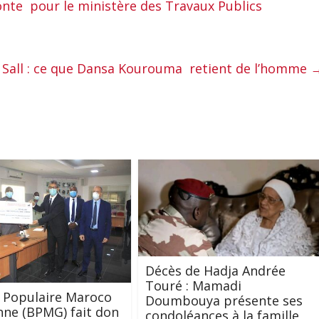
nte pour le ministère des Travaux Publics
a Sall : ce que Dansa Kourouma retient de l’homme
Décès de Hadja Andrée
Touré : Mamadi
 Populaire Maroco
Doumbouya présente ses
ne (BPMG) fait don
condoléances à la famille