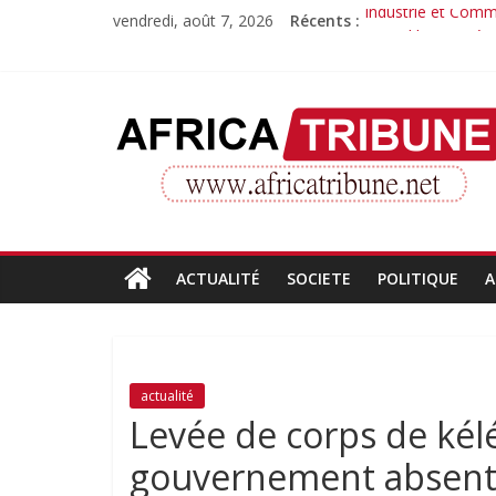
Passer
vendredi, août 7, 2026
Récents :
Industrie et Comme
au
Quand la compéte
contenu
Morissanda Kouyat
Djiba Diakité reco
AfricaTribune
Le parcours inspir
Site
d'informations
générales
ACTUALITÉ
SOCIETE
POLITIQUE
A
actualité
Levée de corps de kélé
gouvernement absent