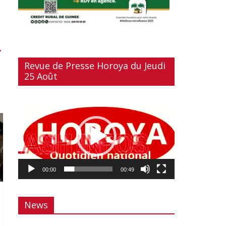
→
Revue de Presse Horoya du Jeudi
25 Août
Lecteur
vidéo
00:00
00:49
News