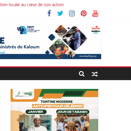
ation locale au cœur de son action
 Ibrahima koné