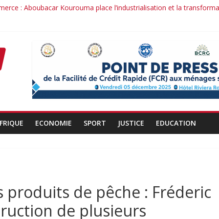
merce : Aboubacar Kourouma place l’industrialisation et la transform
ence dérange : le cas Youssouf Soumah
té : la réciprocité comme principe, l’efficacité comme méthode: Par
conduit : la confiance renouvelée envers un homme de résultats
rant d’un officier au service du Président et de son pays.
FRIQUE
ECONOMIE
SPORT
JUSTICE
EDUCATION
 produits de pêche : Fréderic
ruction de plusieurs