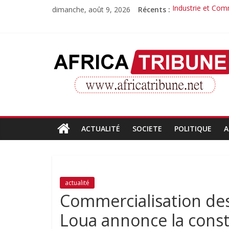
Passer
dimanche, août 9, 2026
Récents :
Industrie et Com
au
Quand la compét
contenu
Morissanda Kouya
Djiba Diakité re
AfricaTribune
Le parcours inspi
Site
d'informations
générales
ACTUALITÉ
SOCIETE
POLITIQUE
A
actualité
Commercialisation des
Loua annonce la const