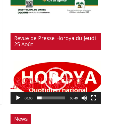
Revue de Presse Horoya du Jeudi
25 Août
Lecteur
vidéo
00:00
00:49
News