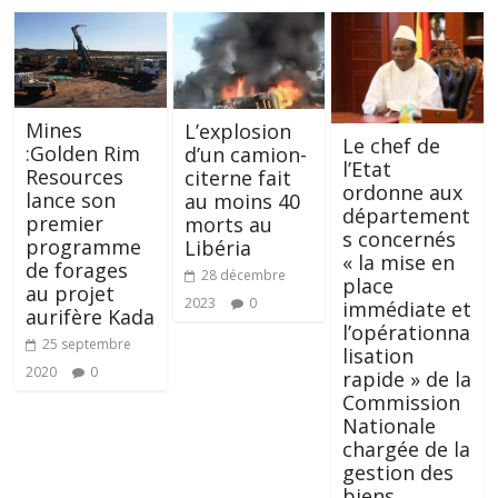
Mines
L’explosion
Le chef de
:Golden Rim
d’un camion-
l’Etat
Resources
citerne fait
ordonne aux
lance son
au moins 40
département
premier
morts au
s concernés
programme
Libéria
« la mise en
de forages
28 décembre
place
au projet
2023
0
immédiate et
aurifère Kada
l’opérationna
25 septembre
lisation
2020
0
rapide » de la
Commission
Nationale
chargée de la
gestion des
biens