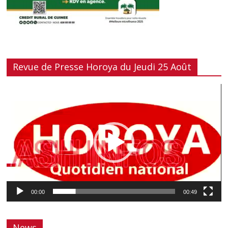
Revue de Presse Horoya du Jeudi 25 Août
Lecteur
vidéo
00:00
00:49
News