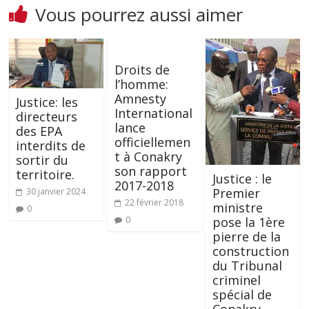
Vous pourrez aussi aimer
Droits de
l’homme:
Amnesty
Justice: les
International
directeurs
lance
des EPA
officiellemen
interdits de
t à Conakry
sortir du
son rapport
territoire.
Justice : le
2017-2018
Premier
30 janvier 2024
22 février 2018
ministre
0
pose la 1ère
0
pierre de la
construction
du Tribunal
criminel
spécial de
Conakry,