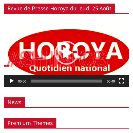
Revue de Presse Horoya du Jeudi 25 Août
Lecteur
vidéo
00:00
00:49
News
Premium Themes