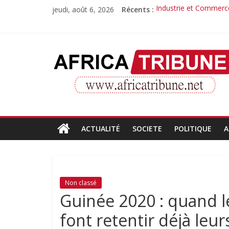
Passer
jeudi, août 6, 2026
Récents :
Industrie et Commerce
au
Quand la compétence 
contenu
Morissanda Kouyaté : 
Djiba Diakité recondu
AfricaTribune
Le parcours inspirant 
Site
d'informations
générales
ACTUALITÉ
SOCIETE
POLITIQUE
A
Non classé
Guinée 2020 : quand l
font retentir déjà leur