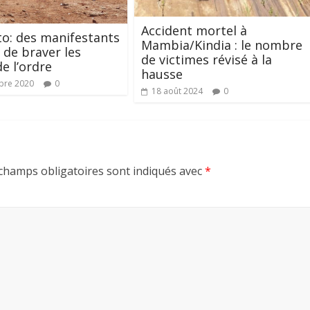
Accident mortel à
o: des manifestants
Mambia/Kindia : le nombre
 de braver les
de victimes révisé à la
de l’ordre
hausse
bre 2020
0
18 août 2024
0
champs obligatoires sont indiqués avec
*