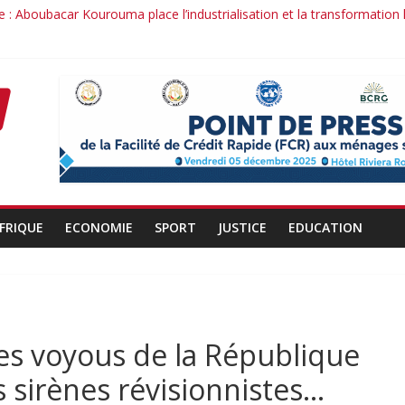
 : Aboubacar Kourouma place l’industrialisation et la transformation
dérange : le cas Youssouf Soumah
la réciprocité comme principe, l’efficacité comme méthode: Par Ibra
it : la confiance renouvelée envers un homme de résultats
d’un officier au service du Président et de son pays.
FRIQUE
ECONOMIE
SPORT
JUSTICE
EDUCATION
es voyous de la République
s sirènes révisionnistes…