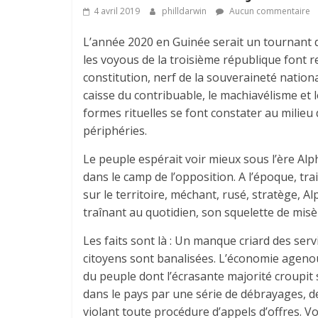
4 avril 2019
philldarwin
Aucun commentaire
L’année 2020 en Guinée serait un tournant d
les voyous de la troisième république font ret
constitution, nerf de la souveraineté nation
caisse du contribuable, le machiavélisme et 
formes rituelles se font constater au milieu 
périphéries.
Le peuple espérait voir mieux sous l’ère Al
dans le camp de l’opposition. A l’époque, tr
sur le territoire, méchant, rusé, stratège, 
traînant au quotidien, son squelette de misè
Les faits sont là : Un manque criard des servi
citoyens sont banalisées. L’économie agenou
du peuple dont l’écrasante majorité croupit
dans le pays par une série de débrayages, de
violant toute procédure d’appels d’offres. V