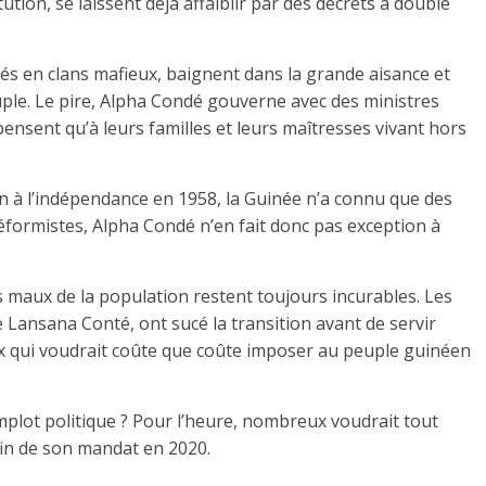
ution, se laissent déjà affaiblir par des décrets à double
s en clans mafieux, baignent dans la grande aisance et
uple. Le pire, Alpha Condé gouverne avec des ministres
pensent qu’à leurs familles et leurs maîtresses vivant hors
on à l’indépendance en 1958, la Guinée n’a connu que des
éformistes, Alpha Condé n’en fait donc pas exception à
s maux de la population restent toujours incurables. Les
Lansana Conté, ont sucé la transition avant de servir
x qui voudrait coûte que coûte imposer au peuple guinéen
omplot politique ? Pour l’heure, nombreux voudrait tout
fin de son mandat en 2020.