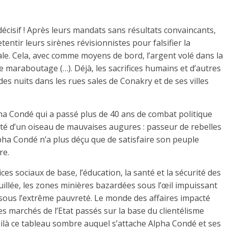
écisif ! Après leurs mandats sans résultats convaincants,
entir leurs sirènes révisionnistes pour falsifier la
ale. Cela, avec comme moyens de bord, l’argent volé dans la
le maraboutage (…). Déjà, les sacrifices humains et d’autres
des nuits dans les rues sales de Conakry et de ses villes
pha Condé qui a passé plus de 40 ans de combat politique
aité d’un oiseau de mauvaises augures : passeur de rebelles
Alpha Condé n’a plus déçu que de satisfaire son peuple
re.
ces sociaux de base, l’éducation, la santé et la sécurité des
illée, les zones minières bazardées sous l’œil impuissant
 sous l’extrême pauvreté. Le monde des affaires impacté
s marchés de l’Etat passés sur la base du clientélisme
oilà ce tableau sombre auquel s’attache Alpha Condé et ses