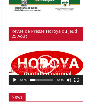
Revue de Presse Horoya du Jeudi
25 Août
Lecteur
vidéo
00:00
00:49
News