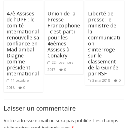
47è Assises
Union de la
Liberté de
de l’UPF : le
Presse
presse: le
comité
Francophone
ministre de
international
: c’est parti
la
renouvelle sa
pour les
communicati
confiance en
46èmes
on
Madiambal
Assises à
s’interroge
Diagne
Conakry
sur le
comme
classement
22 novembre
président
de la Guinée
2017
0
international
par RSF
11 octobre
3 mai 2018
0
2018
0
Laisser un commentaire
Votre adresse e-mail ne sera pas publiée.
Les champs
obligatoires sont indiqués avec
*