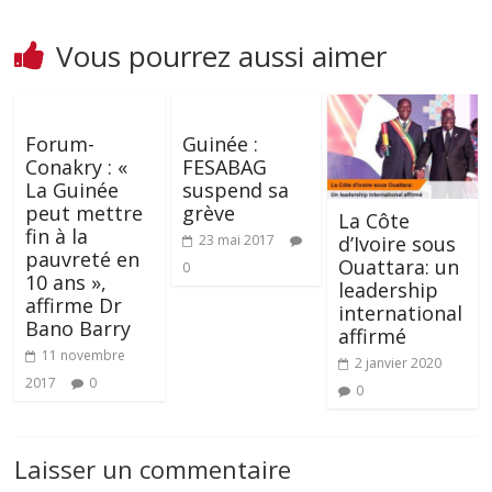
Vous pourrez aussi aimer
Forum-
Guinée :
Conakry : «
FESABAG
La Guinée
suspend sa
peut mettre
grève
La Côte
fin à la
23 mai 2017
d’Ivoire sous
pauvreté en
Ouattara: un
0
10 ans »,
leadership
affirme Dr
international
Bano Barry
affirmé
11 novembre
2 janvier 2020
2017
0
0
Laisser un commentaire