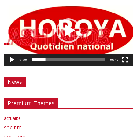
vidéo
00:00
00:49
News
Premium Themes
actualité
SOCIETE