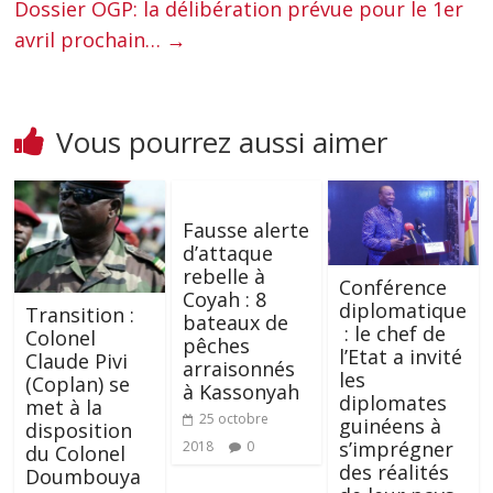
Dossier OGP: la délibération prévue pour le 1er
avril prochain…
→
Vous pourrez aussi aimer
Fausse alerte
d’attaque
rebelle à
Conférence
Coyah : 8
diplomatique
Transition :
bateaux de
: le chef de
Colonel
pêches
l’Etat a invité
Claude Pivi
arraisonnés
les
(Coplan) se
à Kassonyah
diplomates
met à la
25 octobre
guinéens à
disposition
s’imprégner
2018
0
du Colonel
des réalités
Doumbouya