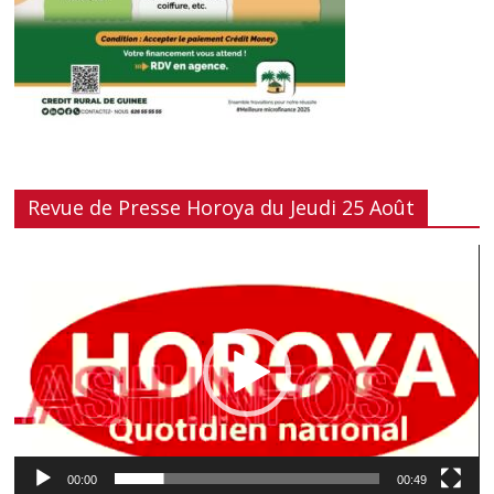
Revue de Presse Horoya du Jeudi 25 Août
Lecteur
vidéo
00:00
00:49