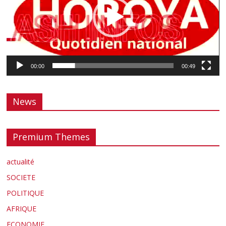
00:00
00:49
News
Premium Themes
actualité
SOCIETE
POLITIQUE
AFRIQUE
ECONOMIE