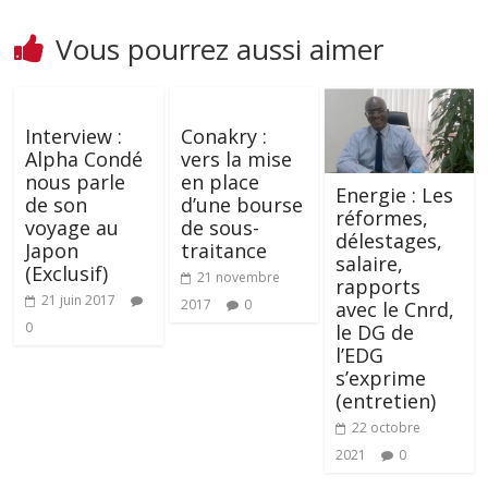
Vous pourrez aussi aimer
Interview :
Conakry :
Alpha Condé
vers la mise
nous parle
en place
Energie : Les
de son
d’une bourse
réformes,
voyage au
de sous-
délestages,
Japon
traitance
salaire,
(Exclusif)
21 novembre
rapports
21 juin 2017
2017
0
avec le Cnrd,
0
le DG de
l’EDG
s’exprime
(entretien)
22 octobre
2021
0