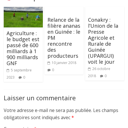
Relance de la
Conakry :
filière ananas
l’Union de la
en Guinée : le
Presse
Agriculture :
PM
Agricole et
le budget est
rencontre
Rurale de
passé de 600
des
Guinée
milliards à 1
producteurs
(UPARGUI)
900 milliards
voit le jour
GNF
10 janvier 2018
26 octobre
0
5 septembre
2018
0
2023
0
Laisser un commentaire
Votre adresse e-mail ne sera pas publiée.
Les champs
obligatoires sont indiqués avec
*