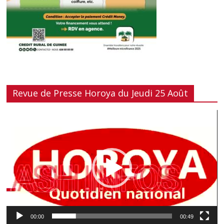
Revue de Presse Horoya du Jeudi 25 Août
Lecteur
vidéo
00:00
00:49