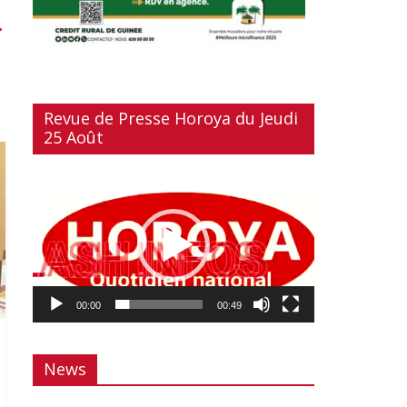
→
Revue de Presse Horoya du Jeudi
25 Août
Lecteur
vidéo
00:00
00:49
News