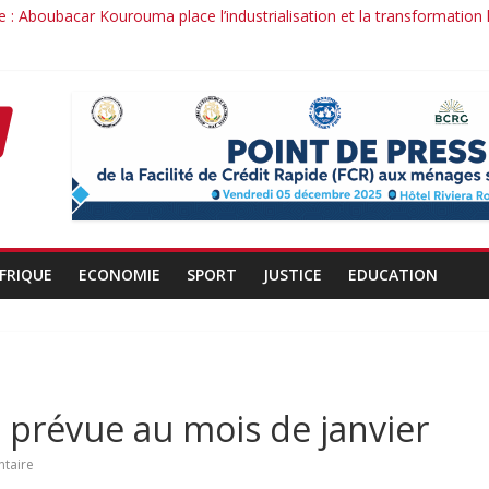
 : Aboubacar Kourouma place l’industrialisation et la transformation
dérange : le cas Youssouf Soumah
la réciprocité comme principe, l’efficacité comme méthode: Par Ibra
it : la confiance renouvelée envers un homme de résultats
d’un officier au service du Président et de son pays.
FRIQUE
ECONOMIE
SPORT
JUSTICE
EDUCATION
n prévue au mois de janvier
taire