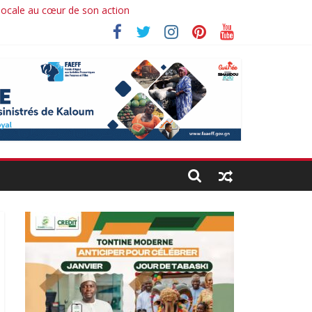
 locale au cœur de son action
hima koné