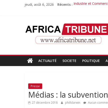
Passer
jeudi, août 6, 2026
Récents :
Industrie et Commerce
au
Quand la compétence 
contenu
Morissanda Kouyaté : 
Djiba Diakité recondu
AfricaTribune
Le parcours inspirant 
Site
d'informations
générales
ACTUALITÉ
SOCIETE
POLITIQUE
A
Presse
Médias : la subventio
27 décembre 2018
philldarwin
Aucun commen