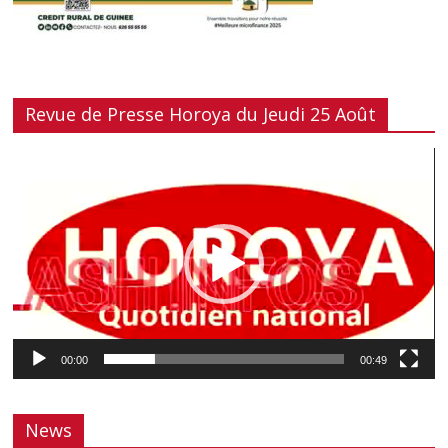
Revue de Presse Horoya du Jeudi 25 Août
Lecteur
vidéo
00:00
00:49
News