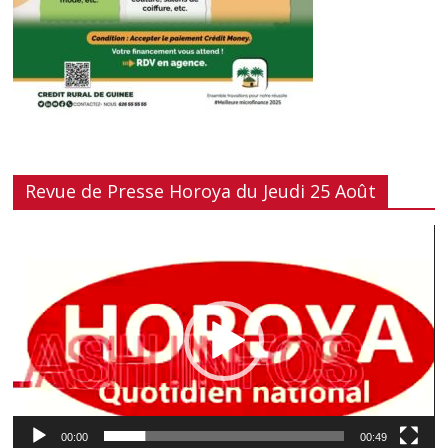
Revue de Presse Horoya du Jeudi 25 Août
Lecteur
vidéo
00:00
00:49