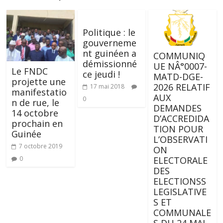
Politique : le
gouverneme
nt guinéen a
COMMUNIQ
démissionné
UE NÂ°0007-
Le FNDC
ce jeudi !
MATD-DGE-
projette une
2026 RELATIF
17 mai 2018
manifestatio
AUX
0
n de rue, le
DEMANDES
14 octobre
D’ACCREDIDA
prochain en
TION POUR
Guinée
L’OBSERVATI
7 octobre 2019
ON
0
ELECTORALE
DES
ELECTIONSS
LEGISLATIVE
S ET
COMMUNALE