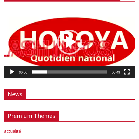
Lecteur
vidéo
00:00
00:49
News
Premium Themes
actualité