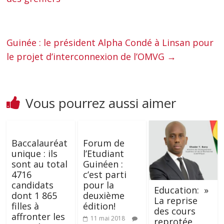
Guinée : le président Alpha Condé à Linsan pour
le projet d’interconnexion de l’OMVG
→
Vous pourrez aussi aimer
Baccalauréat
Forum de
unique : ils
l’Etudiant
sont au total
Guinéen :
4716
c’est parti
candidats
pour la
Education: »
dont 1 865
deuxième
La reprise
filles à
édition!
des cours
affronter les
11 mai 2018
reprotée