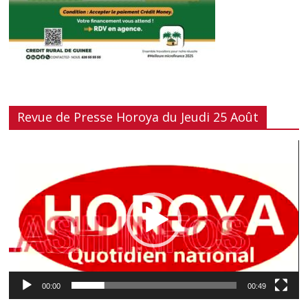
Revue de Presse Horoya du Jeudi 25 Août
Lecteur
vidéo
00:00
00:49