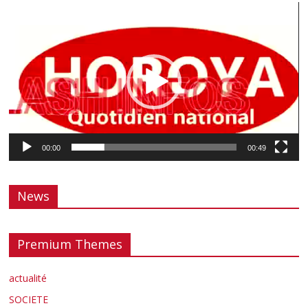
Lecteur
vidéo
00:00
00:49
News
Premium Themes
actualité
SOCIETE