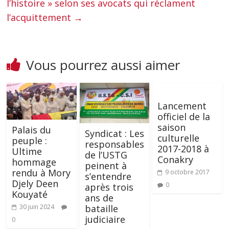
l’histoire » selon ses avocats qui réclament
l’acquittement
→
Vous pourrez aussi aimer
Lancement
officiel de la
saison
Palais du
Syndicat : Les
culturelle
peuple :
responsables
2017-2018 à
Ultime
de l’USTG
Conakry
hommage
peinent à
rendu à Mory
9 octobre 2017
s’entendre
Djely Deen
0
après trois
Kouyaté
ans de
bataille
30 juin 2024
judiciaire
0