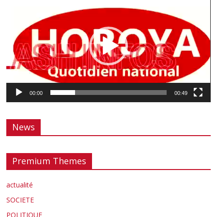
vidéo
00:00
00:49
News
Premium Themes
actualité
SOCIETE
POLITIQUE