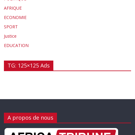
AFRIQUE
ECONOMIE
SPORT
Justice
EDUCATION
TG: 125×125 Ads
A propos de nous