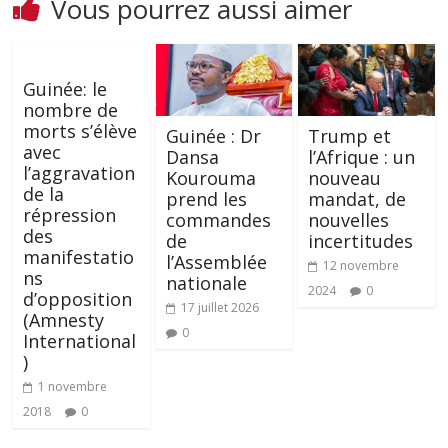
Vous pourrez aussi aimer
Guinée: le
nombre de
morts s’élève
Guinée : Dr
Trump et
avec
Dansa
l’Afrique : un
l’aggravation
Kourouma
nouveau
de la
prend les
mandat, de
répression
commandes
nouvelles
des
de
incertitudes
manifestatio
l’Assemblée
12 novembre
ns
nationale
2024
0
d’opposition
17 juillet 2026
(Amnesty
0
International
)
1 novembre
2018
0