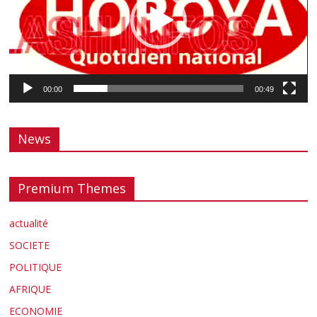
00:00
00:49
News
Premium Themes
actualité
SOCIETE
POLITIQUE
AFRIQUE
ECONOMIE