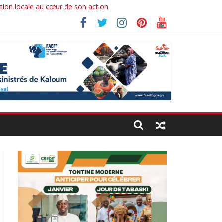
ation locale au cœur de son action
 Ibrahima koné