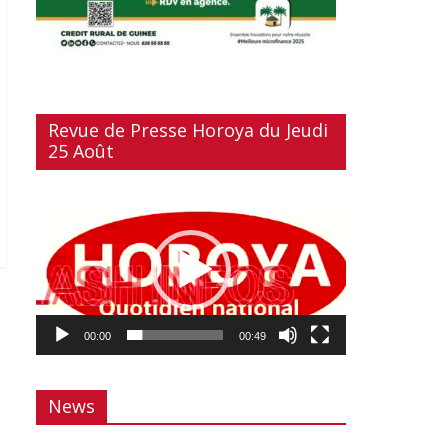
Revue de Presse Horoya du Jeudi
25 Août
Lecteur
vidéo
00:00
00:49
News