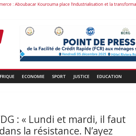
merce : Aboubacar Kourouma place l’industrialisation et la transform
ence dérange : le cas Youssouf Soumah
té : la réciprocité comme principe, l’efficacité comme méthode: Par
conduit : la confiance renouvelée envers un homme de résultats
rant d’un officier au service du Président et de son pays.
FRIQUE
ECONOMIE
SPORT
JUSTICE
EDUCATION
DG : « Lundi et mardi, il faut
dans la résistance. N’ayez