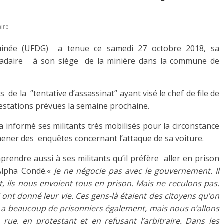
ire
uinée (UFDG) a tenue ce samedi 27 octobre 2018, sa
madaire à son siège de la minière dans la commune de
de la ‘’tentative d’assassinat’’ ayant visé le chef de file de
festations prévues la semaine prochaine.
a informé ses militants très mobilisés pour la circonstance
mener des enquêtes concernant l’attaque de sa voiture.
mprendre aussi à ses militants qu’il préfère aller en prison
Alpha Condé.«
Je ne négocie pas avec le gouvernement. Il
nt, ils nous envoient tous en prison. Mais ne reculons pas.
 ont donné leur vie. Ces gens-là étaient des citoyens qu’on
l y a beaucoup de prisonniers également, mais nous n’allons
a rue, en protestant et en refusant l’arbitraire. Dans les