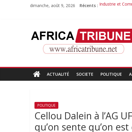
Passer
dimanche, août 9, 2026
Récents :
Industrie et Com
au
Quand la compét
contenu
Morissanda Kouya
Djiba Diakité re
AfricaTribune
Le parcours inspi
Site
d'informations
générales
ACTUALITÉ
SOCIETE
POLITIQUE
A
POLITIQUE
Cellou Dalein à l’AG UF
qu’on sente qu’on est 