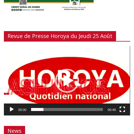
Revue de Presse Horoya du Jeudi 25 Août
Lecteur
vidéo
00:00
00:49
News