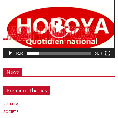
vidéo
00:00
00:49
News
Premium Themes
actualité
SOCIETE