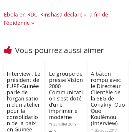
Ebola en RDC: Kinshasa déclare « la fin de
l’épidémie »
→
Vous pourrez aussi aimer
Interview : Le
Le groupe de
A bâton
président de
presse Vision
rompu avec
l’UPF-Guinée
2000
le Directeur
parle de
Communicati
Clientèle de
l’organisatio
on s’est doté
la SEG de
n d’un atelier
d’une
Conakry, Ouo
pour la
imprimerie
Ouo
consolidatio
moderne
Koulémou
n de la paix
(Interview)
23 juillet 2019
en Guinée
25 août 2017
0