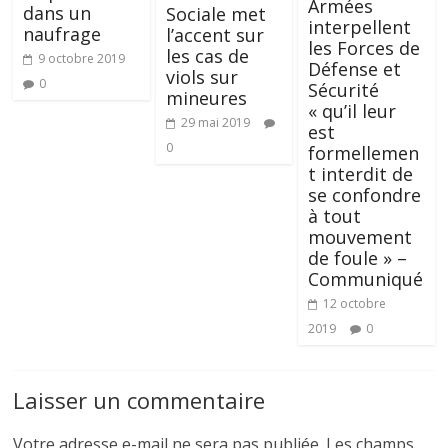
Armées
dans un
Sociale met
interpellent
naufrage
l’accent sur
les Forces de
les cas de
9 octobre 2019
Défense et
viols sur
0
Sécurité
mineures
« qu’il leur
29 mai 2019
est
0
formellemen
t interdit de
se confondre
à tout
mouvement
de foule » –
Communiqué
12 octobre
2019
0
Laisser un commentaire
Votre adresse e-mail ne sera pas publiée.
Les champs