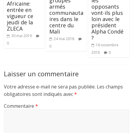
groupes
les
Africaine:
armés
opposants
entrée en
communauta
vont-ils plus
vigueur ce
ires dans le
loin avec le
jeudi de la
centre du
président
ZLECA
Mali
Alpha Condé
30 mai 2019
?
24 mai 2018
0
16 novembre
0
2018
0
Laisser un commentaire
Votre adresse e-mail ne sera pas publiée.
Les champs
obligatoires sont indiqués avec
*
Commentaire
*