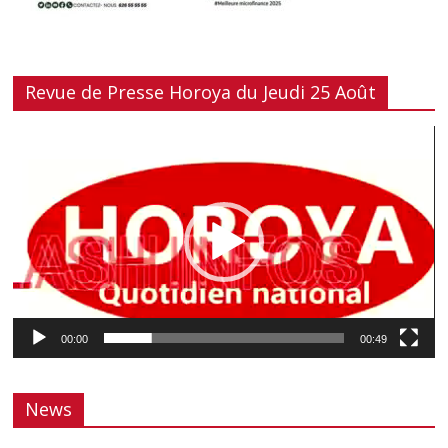
Revue de Presse Horoya du Jeudi 25 Août
Lecteur
vidéo
00:00
00:49
News