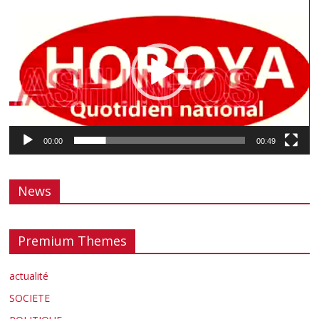
vidéo
00:00
00:49
News
Premium Themes
actualité
SOCIETE