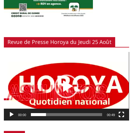
Revue de Presse Horoya du Jeudi 25 Août
Lecteur
vidéo
00:00
00:49