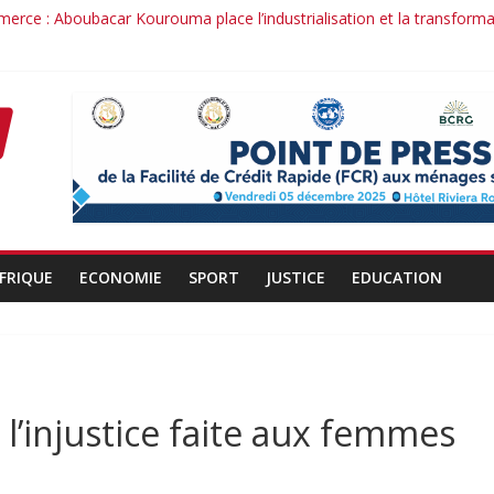
merce : Aboubacar Kourouma place l’industrialisation et la transform
ence dérange : le cas Youssouf Soumah
té : la réciprocité comme principe, l’efficacité comme méthode: Par
conduit : la confiance renouvelée envers un homme de résultats
rant d’un officier au service du Président et de son pays.
FRIQUE
ECONOMIE
SPORT
JUSTICE
EDUCATION
 l’injustice faite aux femmes