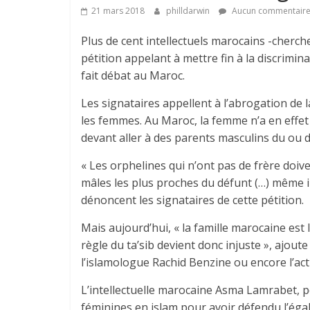
21 mars 2018
philldarwin
Aucun commentair
Plus de cent intellectuels marocains -cherch
pétition appelant à mettre fin à la discrimi
fait débat au Maroc.
Les signataires appellent à l’abrogation de la
les femmes. Au Maroc, la femme n’a en effet d
devant aller à des parents masculins du ou d
« Les orphelines qui n’ont pas de frère doiv
mâles les plus proches du défunt (…) même in
dénoncent les signataires de cette pétition.
Mais aujourd’hui, « la famille marocaine est 
règle du ta’sib devient donc injuste », ajoute
l’islamologue Rachid Benzine ou encore l’act
L’intellectuelle marocaine Asma Lamrabet, 
féminines en islam pour avoir défendu l’éga