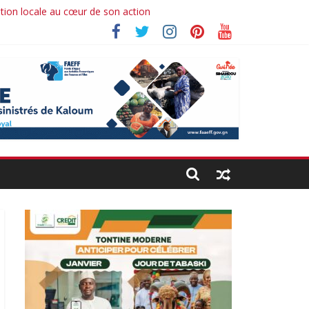
ation locale au cœur de son action
 Ibrahima koné