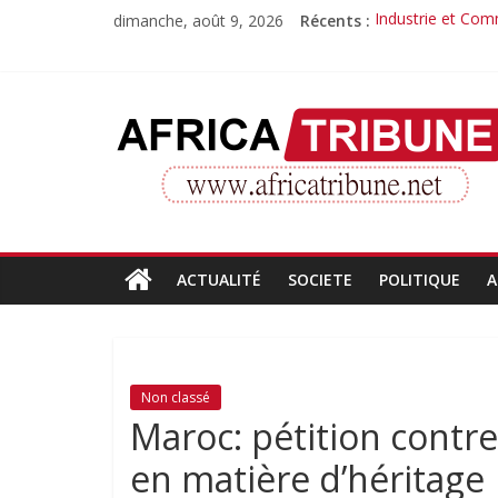
Passer
dimanche, août 9, 2026
Récents :
Industrie et Com
au
Quand la compét
contenu
Morissanda Kouya
Djiba Diakité re
AfricaTribune
Le parcours inspi
Site
d'informations
générales
ACTUALITÉ
SOCIETE
POLITIQUE
A
Non classé
Maroc: pétition contre
en matière d’héritage