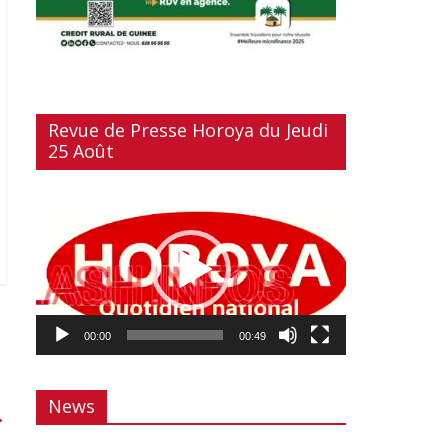
Revue de Presse Horoya du Jeudi
25 Août
Lecteur
vidéo
00:00
00:49
News
→