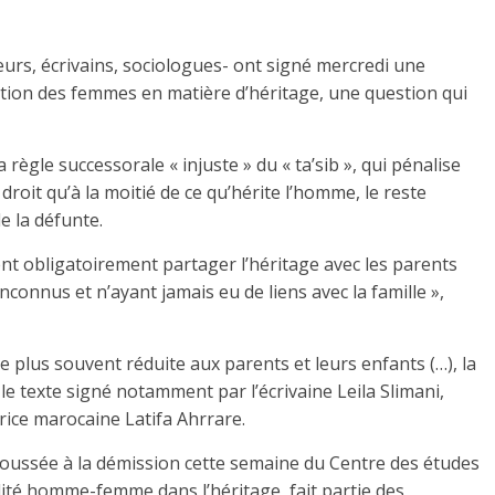
e
eurs, écrivains, sociologues- ont signé mercredi une
nation des femmes en matière d’héritage, une question qui
 règle successorale « injuste » du « ta’sib », qui pénalise
roit qu’à la moitié de ce qu’hérite l’homme, le reste
e la défunte.
ent obligatoirement partager l’héritage avec les parents
connus et n’ayant jamais eu de liens avec la famille »,
le plus souvent réduite aux parents et leurs enfants (…), la
 le texte signé notamment par l’écrivaine Leila Slimani,
rice marocaine Latifa Ahrrare.
poussée à la démission cette semaine du Centre des études
lité homme-femme dans l’héritage, fait partie des