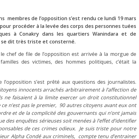
e
ns membres de l’opposition s’est rendu ce lundi 19 mars
n pour procéder à la levée des corps des personnes tuées
tiques à Conakry dans les quartiers Wanindara et de
n se dit très triste et consterné.
e chef de file de l’opposition est arrivée à la morgue de
familles des victimes, des hommes politiques, c’était la
e l’opposition s’est prêté aux questions des journalistes.
citoyens innocents arrachés arbitrairement à l’affection de
ls ne faisaient à la limite exercer un droit constitutionnel
e ce n’est pas le premier, 90 autres citoyens avant eux ont
’ordre et de la complicité des gouvernants qui n’ont jamais
e des enquêtes sérieuses soit menées à l’effet d’identifier
ponsables de ces crimes odieux. Je suis triste pour notre
ieur Alpha Condé aux criminels, compte tenu d’entrainer