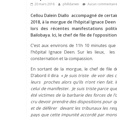
20 mars 2018
philldarwin
Aucun commentair
Cellou Dalein Diallo accompagné de certai
2018, à la morgue de l’hôpital Ignace Dee
lors des récentes manifestations poli
Bailobaya. Ici, le chef de file de l’oppositio
C’est aux environs de 11h 10 minutes que l
l’hôpital Ignace Deen. Sur les lieux, les 
consternation et la compassion.
En sortant de la morgue, le chef de file d
D’abord il dira «
Je suis triste de voir des 
leurs proches alors qu’ils n’ont rien fait. I
celui de manifester. Je suis triste parce qu
été victimes de la barbarie des forces de l
cru devoir prendre des dispositions pour qu
et de déférer devant les tribunaux les res
pays que cette impunité accordé par mons