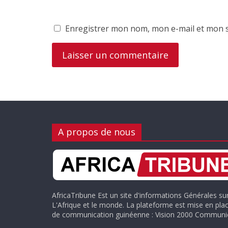
Enregistrer mon nom, mon e-mail et mon s
A propos de nous
AfricaTribune Est un site d'informations Générales su
L'Afrique et le monde. La plateforme est mise en plac
de communication guinéenne : Vision 2000 Communic