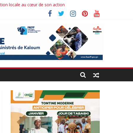
ation locale au cœur de son action
 Ibrahima koné