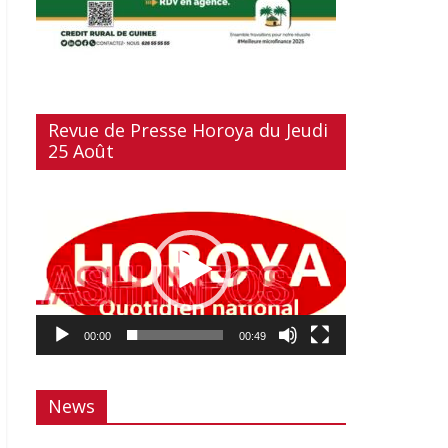
Revue de Presse Horoya du Jeudi
25 Août
Lecteur
vidéo
00:00
00:49
News