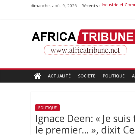
Passer
dimanche, août 9, 2026
Récents :
Industrie et Com
au
Quand la compét
contenu
Morissanda Kouya
Djiba Diakité re
AfricaTribune
Le parcours inspi
Site
d'informations
générales
ACTUALITÉ
SOCIETE
POLITIQUE
A
POLITIQUE
Ignace Deen: « Je suis 
le premier… », dixit Ce