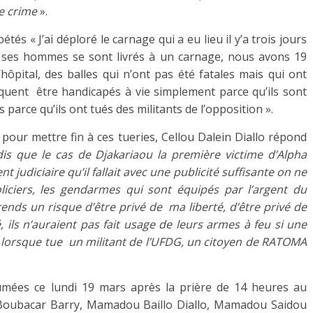
le crime
».
étés « J’ai déploré le carnage qui a eu lieu il y’a trois jours
 ses hommes se sont livrés à un carnage, nous avons 19
hôpital, des balles qui n’ont pas été fatales mais qui ont
squent être handicapés à vie simplement parce qu’ils sont
 parce qu’ils ont tués des militants de l’opposition ».
t pour mettre fin à ces tueries, Cellou Dalein Diallo répond
dis que le cas de Djakariaou la première victime d’Alpha
ent judiciaire qu’il fallait avec une publicité suffisante on ne
liciers, les gendarmes qui sont équipés par l’argent du
rends un risque d’être privé de ma liberté, d’être privé de
ils n’auraient pas fait usage de leurs armes à feu si une
ue lorsque tue un militant de l’UFDG, un citoyen de RATOMA
humées ce lundi 19 mars après la prière de 14 heures au
 Boubacar Barry, Mamadou Baillo Diallo, Mamadou Saidou