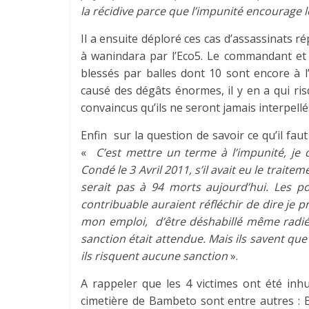
la récidive parce que l’impunité encourage 
Il a ensuite déploré ces cas d’assassinats rép
à wanindara par l’Eco5. Le commandant et
blessés par balles dont 10 sont encore à l’
causé des dégâts énormes, il y en a qui ri
convaincus qu’ils ne seront jamais interpellés
Enfin sur la question de savoir ce qu’il fau
«
C’est mettre un terme à l’impunité, je 
Condé le 3 Avril 2011, s’il avait eu le traitem
serait pas à 94 morts aujourd’hui. Les po
contribuable auraient réfléchir de dire je p
mon emploi, d’être déshabillé même radié, 
sanction était attendue. Mais ils savent q
ils risquent aucune sanction
».
A rappeler que les 4 victimes ont été in
cimetière de Bambeto sont entre autres :