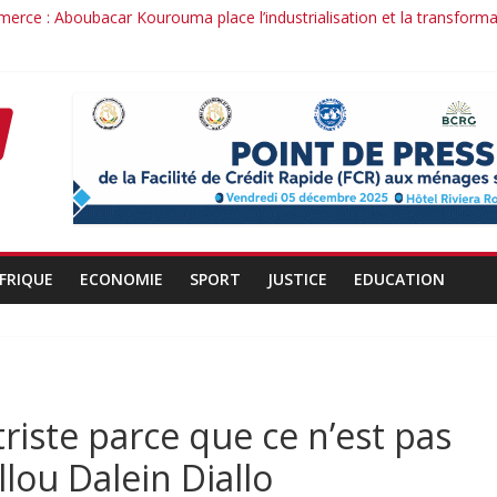
merce : Aboubacar Kourouma place l’industrialisation et la transform
ence dérange : le cas Youssouf Soumah
té : la réciprocité comme principe, l’efficacité comme méthode: Par
conduit : la confiance renouvelée envers un homme de résultats
rant d’un officier au service du Président et de son pays.
FRIQUE
ECONOMIE
SPORT
JUSTICE
EDUCATION
triste parce que ce n’est pas
llou Dalein Diallo