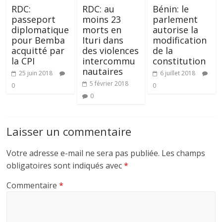
RDC:
RDC: au
Bénin: le
passeport
moins 23
parlement
diplomatique
morts en
autorise la
pour Bemba
Ituri dans
modification
acquitté par
des violences
de la
la CPI
intercommu
constitution
nautaires
25 juin 2018
6 juillet 2018
5 février 2018
0
0
0
Laisser un commentaire
Votre adresse e-mail ne sera pas publiée.
Les champs
obligatoires sont indiqués avec
*
Commentaire
*