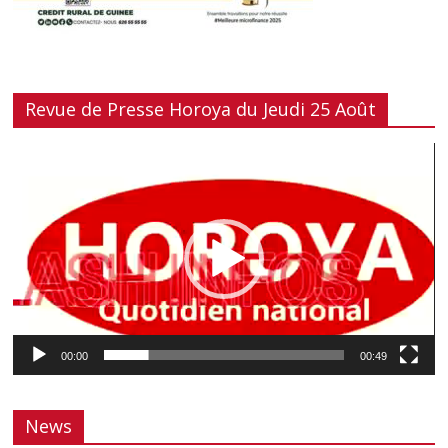
Revue de Presse Horoya du Jeudi 25 Août
Lecteur
vidéo
00:00
00:49
News