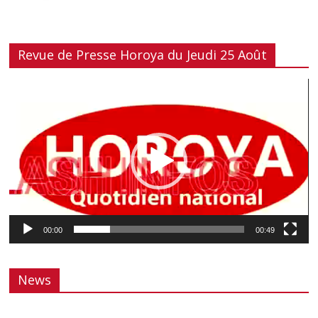
Revue de Presse Horoya du Jeudi 25 Août
Lecteur
vidéo
00:00
00:49
News