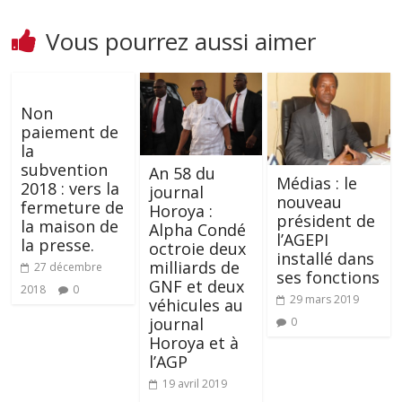
Vous pourrez aussi aimer
Non
paiement de
la
subvention
An 58 du
Médias : le
2018 : vers la
journal
nouveau
fermeture de
Horoya :
président de
la maison de
Alpha Condé
l’AGEPI
la presse.
octroie deux
installé dans
milliards de
27 décembre
ses fonctions
GNF et deux
2018
0
29 mars 2019
véhicules au
journal
0
Horoya et à
l’AGP
19 avril 2019