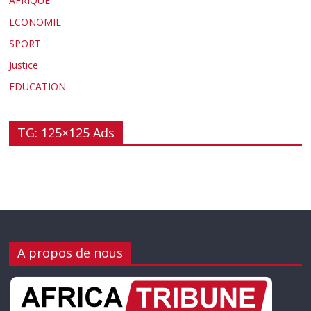
AFRIQUE
ECONOMIE
SPORT
Justice
EDUCATION
TG: 125×125 Ads
A propos de nous