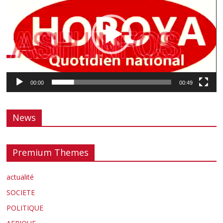
00:00
00:49
News
Premium Themes
actualité
SOCIETE
POLITIQUE