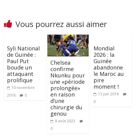
Vous pourrez aussi aimer
Syli National
Mondial
de Guinée :
2026 : la
Paul Put
Guinée
Chelsea
boude un
abandonne
confirme
attaquant
le Maroc au
Nkunku pour
prolifique
pire
une «période
moment !
prolongée»
10 novembre
en raison
13 juin 2018
2018
0
d’une
0
chirurgie du
genou
8 août 2023
0