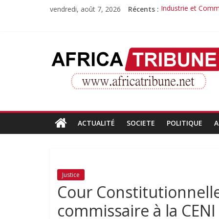
Passer
vendredi, août 7, 2026
Récents :
Industrie et Comme
au
Quand la compéte
contenu
Morissanda Kouyat
Djiba Diakité reco
AfricaTribune
Le parcours inspir
Site
d'informations
générales
ACTUALITÉ
SOCIETE
POLITIQUE
A
Justice
Cour Constitutionnell
commissaire à la CENI