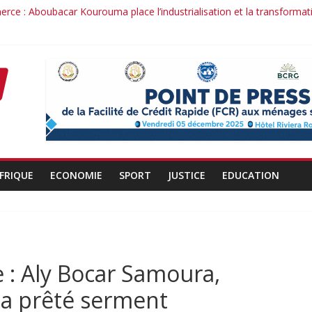
rce : Aboubacar Kourouma place l’industrialisation et la transformat
nce dérange : le cas Youssouf Soumah
é : la réciprocité comme principe, l’efficacité comme méthode: Par 
nduit : la confiance renouvelée envers un homme de résultats
ant d’un officier au service du Président et de son pays.
FRIQUE
ECONOMIE
SPORT
JUSTICE
EDUCATION
e : Aly Bocar Samoura,
 a prêté serment