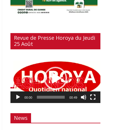
Revue de Presse Horoya du Jeudi
25 Août
Lecteur
vidéo
00:00
00:49
News